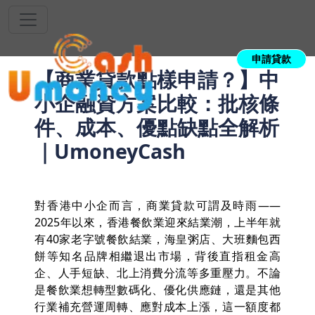
申請貸款
【商業貸款點樣申請？】中
小企融資方案比較：批核條
件、成本、優點缺點全解析
｜UmoneyCash
對香港中小企而言，商業貸款可謂及時雨——
2025年以來，香港餐飲業迎來結業潮，上半年就
有40家老字號餐飲結業，海皇粥店、大班麵包西
餅等知名品牌相繼退出市場，背後直指租金高
企、人手短缺、北上消費分流等多重壓力。不論
是餐飲業想轉型數碼化、優化供應鏈，還是其他
行業補充營運周轉、應對成本上漲，這一額度都