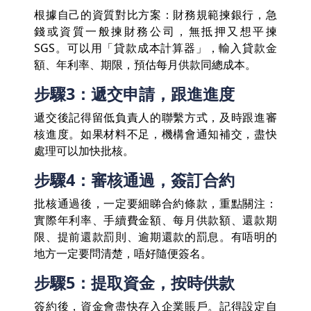
根據自己的資質對比方案：財務規範揀銀行，急
錢或資質一般揀財務公司，無抵押又想平揀
SGS。可以用「貸款成本計算器」，輸入貸款金
額、年利率、期限，預估每月供款同總成本。
步驟3：遞交申請，跟進進度
遞交後記得留低負責人的聯繫方式，及時跟進審
核進度。如果材料不足，機構會通知補交，盡快
處理可以加快批核。
步驟4：審核通過，簽訂合約
批核通過後，一定要細睇合約條款，重點關注：
實際年利率、手續費金額、每月供款額、還款期
限、提前還款罰則、逾期還款的罰息。有唔明的
地方一定要問清楚，唔好隨便簽名。
步驟5：提取資金，按時供款
簽約後，資金會盡快存入企業賬戶。記得設定自