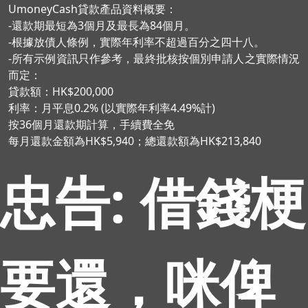
UmoneyCash貸款產品資料概要：
-還款期最短為3個月及最長為84個月。
-根據放債人條例，實際年利率不超過百分之四十八。
-所有示例資訊只作參考，最終批核按個別申請人之實際情況
而定：
貸款額：HK$200,000
利率：月平息0.2% (以實際年利率4.49%計)
按36個月還款期計算，手續費全免
每月還款金額為HK$5,940；總還款額為HK$213,840
忠告: 借錢梗
要還，咪俾