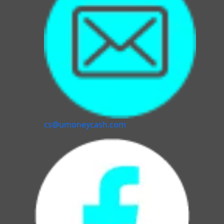
cs@umoneycash.com