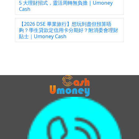
5 大理財招式，靈活周轉無負擔 | Umoney
Cash
【2026 DSE 畢業旅行】想玩到盡但預算唔
夠？學生貸款定信用卡分期好？附消委會理財
貼士｜Umoney Cash