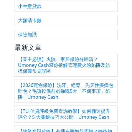
小生意貸款
大額清卡數
保險知識
最新文章
【業主必讀】火險、家居保險分唔清？
Umoney Cash幫你拆解管理費火險陷阱及結
構保障常見誤區
【2026寵物保險】洗牙、絕育、先天性疾病包
唔包？毛孩投保前必睇嘅5大「不保事項」陷
阱｜Umoney Cash
【TU 信貸評級免費查詢教學】如何極速提升
評分？5 大關鍵技巧大公開｜Umoney Cash
【物業套現攻略】有樓在手如何周轉？轉按加