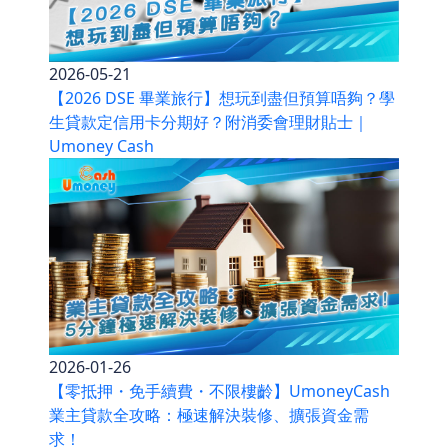
2026-05-21
【2026 DSE 畢業旅行】想玩到盡但預算唔夠？學
生貸款定信用卡分期好？附消委會理財貼士｜
Umoney Cash
2026-01-26
【零抵押・免手續費・不限樓齡】UmoneyCash
業主貸款全攻略：極速解決裝修、擴張資金需
求！