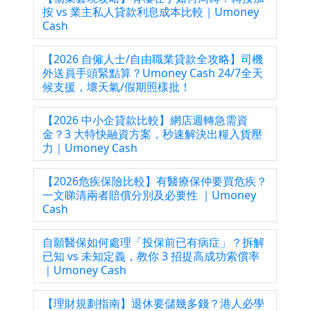
按 vs 業主私人貸款利息成本比較｜Umoney
Cash
【2026 自僱人士/自由職業貸款全攻略】司機
外送員手頭緊點算？Umoney Cash 24/7全天
候支援，壞天氣/假期照樣批！
【2026 中小企貸款比較】網店週轉急需資
金？3 大特快融資方案，秒速解決出糧入貨壓
力｜Umoney Cash
【2026危疾保險比較】有醫療保仲要買危疾？
一文睇清兩者賠償分別及必要性 ｜Umoney
Cash
自願醫保如何處理「投保前已有病症」？拆解
已知 vs 未知定義，教你 3 招提高成功索償率
｜Umoney Cash
【理財規劃指南】退休要儲幾多錢？港人必學