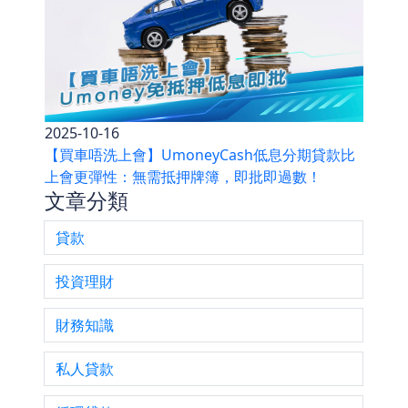
2025-10-16
⁠【買車唔洗上會】UmoneyCash低息分期貸款比
上會更彈性：無需抵押牌簿，即批即過數！
文章分類
貸款
投資理財
財務知識
私人貸款