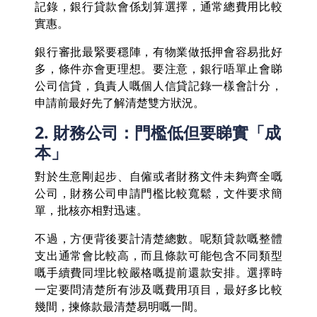
記錄，銀行貸款會係划算選擇，通常總費用比較
實惠。
銀行審批最緊要穩陣，有物業做抵押會容易批好
多，條件亦會更理想。要注意，銀行唔單止會睇
公司信貸，負責人嘅個人信貸記錄一樣會計分，
申請前最好先了解清楚雙方狀況。
2. 財務公司：門檻低但要睇實「成
本」
對於生意剛起步、自僱或者財務文件未夠齊全嘅
公司，財務公司申請門檻比較寬鬆，文件要求簡
單，批核亦相對迅速。
不過，方便背後要計清楚總數。呢類貸款嘅整體
支出通常會比較高，而且條款可能包含不同類型
嘅手續費同埋比較嚴格嘅提前還款安排。選擇時
一定要問清楚所有涉及嘅費用項目，最好多比較
幾間，揀條款最清楚易明嘅一間。