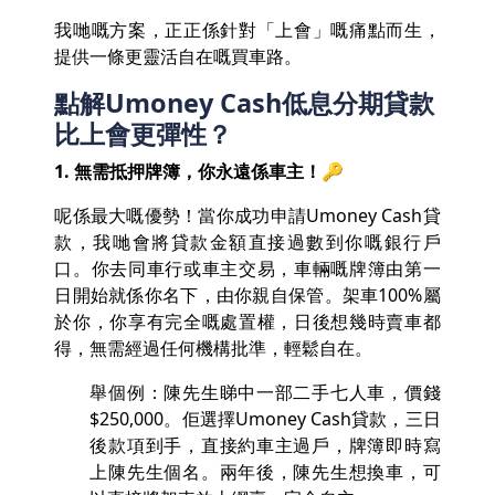
我哋嘅方案，正正係針對「上會」嘅痛點而生，
提供一條更靈活自在嘅買車路。
點解Umoney Cash低息分期貸款
比上會更彈性？
1. 無需抵押牌簿，你永遠係車主！🔑
呢係最大嘅優勢！當你成功申請Umoney Cash貸
款，我哋會將貸款金額直接過數到你嘅銀行戶
口。你去同車行或車主交易，車輛嘅牌簿由第一
日開始就係你名下，由你親自保管。架車100%屬
於你，你享有完全嘅處置權，日後想幾時賣車都
得，無需經過任何機構批準，輕鬆自在。
舉個例：陳先生睇中一部二手七人車，價錢
$250,000。佢選擇Umoney Cash貸款，三日
後款項到手，直接約車主過戶，牌簿即時寫
上陳先生個名。兩年後，陳先生想換車，可