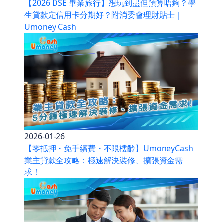
【2026 DSE 畢業旅行】想玩到盡但預算唔夠？學
生貸款定信用卡分期好？附消委會理財貼士｜
Umoney Cash
2026-01-26
【零抵押・免手續費・不限樓齡】UmoneyCash
業主貸款全攻略：極速解決裝修、擴張資金需
求！