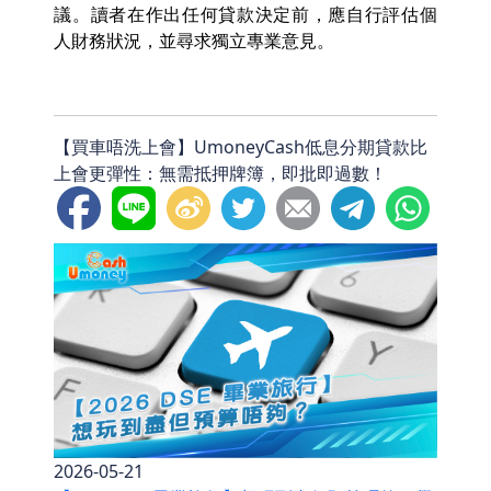
議。讀者在作出任何貸款決定前，應自行評估個
人財務狀況，並尋求獨立專業意見。
⁠【買車唔洗上會】UmoneyCash低息分期貸款比
上會更彈性：無需抵押牌簿，即批即過數！
2026-05-21