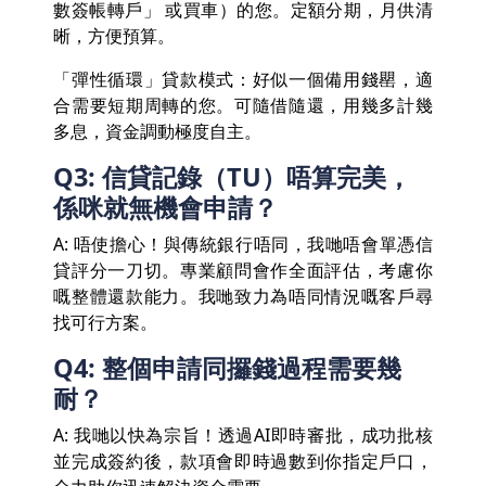
數簽帳轉戶」 或買車）的您。定額分期，月供清
晰，方便預算。
「彈性循環」貸款模式：好似一個備用錢罌，適
合需要短期周轉的您。可隨借隨還，用幾多計幾
多息，資金調動極度自主。
Q3: 信貸記錄（TU）唔算完美，
係咪就無機會申請？
A: 唔使擔心！與傳統銀行唔同，我哋唔會單憑信
貸評分一刀切。專業顧問會作全面評估，考慮你
嘅整體還款能力。我哋致力為唔同情況嘅客戶尋
找可行方案。
Q4: 整個申請同攞錢過程需要幾
耐？
A: 我哋以快為宗旨！透過AI即時審批，成功批核
並完成簽約後，款項會即時過數到你指定戶口，