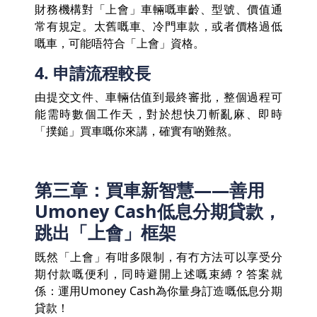
財務機構對「上會」車輛嘅車齡、型號、價值通
常有規定。太舊嘅車、冷門車款，或者價格過低
嘅車，可能唔符合「上會」資格。
4. 申請流程較長
由提交文件、車輛估值到最終審批，整個過程可
能需時數個工作天，對於想快刀斬亂麻、即時
「撲鎚」買車嘅你來講，確實有啲難熬。
第三章：買車新智慧——善用
Umoney Cash低息分期貸款，
跳出「上會」框架
既然「上會」有咁多限制，有冇方法可以享受分
期付款嘅便利，同時避開上述嘅束縛？答案就
係：運用Umoney Cash為你量身訂造嘅低息分期
貸款！