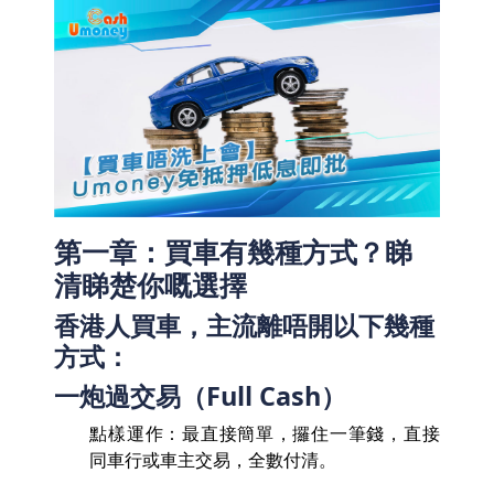
第一章：買車有幾種方式？睇
清睇楚你嘅選擇
香港人買車，主流離唔開以下幾種
方式：
一炮過交易（Full Cash）
點樣運作：最直接簡單，攞住一筆錢，直接
同車行或車主交易，全數付清。