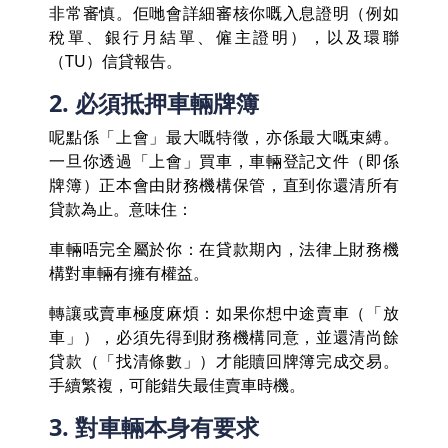
非常審慎。佢哋會詳細審核你嘅入息證明（例如
稅單、銀行月結單、僱主證明），以及環聯
（TU）信貸報告。
2. 必須抵押車輛牌簿
呢點係「上會」最大嘅特徵，亦係最大嘅束縛。
一旦你透過「上會」買車，車輛登記文件（即係
牌簿）正本會由財務機構保管，直到你還清所有
貸款為止。意味住：
車輛唔完全屬於你：在貸款期內，法律上財務機
構對車輛有擁有權益。
轉讓或賣車極度麻煩：如果你想中途賣車（「放
車」），必須先得到財務機構同意，並還清尚餘
貸款（「找清條數」）才能贖回牌簿完成交易。
手續繁複，可能錯失最佳賣車時機。
3. 對車輛本身有要求