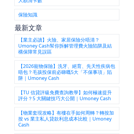
大額清卡數
保險知識
最新文章
【業主必讀】火險、家居保險分唔清？
Umoney Cash幫你拆解管理費火險陷阱及結
構保障常見誤區
【2026寵物保險】洗牙、絕育、先天性疾病包
唔包？毛孩投保前必睇嘅5大「不保事項」陷
阱｜Umoney Cash
【TU 信貸評級免費查詢教學】如何極速提升
評分？5 大關鍵技巧大公開｜Umoney Cash
【物業套現攻略】有樓在手如何周轉？轉按加
按 vs 業主私人貸款利息成本比較｜Umoney
Cash