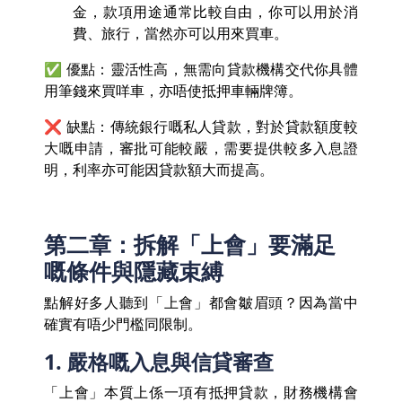
金，款項用途通常比較自由，你可以用於消
費、旅行，當然亦可以用來買車。
✅ 優點：靈活性高，無需向貸款機構交代你具體
用筆錢來買咩車，亦唔使抵押車輛牌簿。
❌ 缺點：傳統銀行嘅私人貸款，對於貸款額度較
大嘅申請，審批可能較嚴，需要提供較多入息證
明，利率亦可能因貸款額大而提高。
第二章：拆解「上會」要滿足
嘅條件與隱藏束縛
點解好多人聽到「上會」都會皺眉頭？因為當中
確實有唔少門檻同限制。
1. 嚴格嘅入息與信貸審查
「上會」本質上係一項有抵押貸款，財務機構會