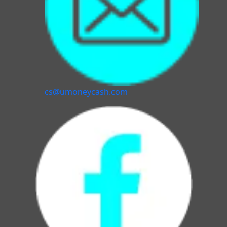
cs@umoneycash.com