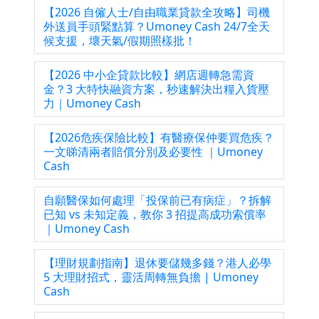
【2026 自僱人士/自由職業貸款全攻略】司機
外送員手頭緊點算？Umoney Cash 24/7全天
候支援，壞天氣/假期照樣批！
【2026 中小企貸款比較】網店週轉急需資
金？3 大特快融資方案，秒速解決出糧入貨壓
力｜Umoney Cash
【2026危疾保險比較】有醫療保仲要買危疾？
一文睇清兩者賠償分別及必要性 ｜Umoney
Cash
自願醫保如何處理「投保前已有病症」？拆解
已知 vs 未知定義，教你 3 招提高成功索償率
｜Umoney Cash
【理財規劃指南】退休要儲幾多錢？港人必學
5 大理財招式，靈活周轉無負擔 | Umoney
Cash