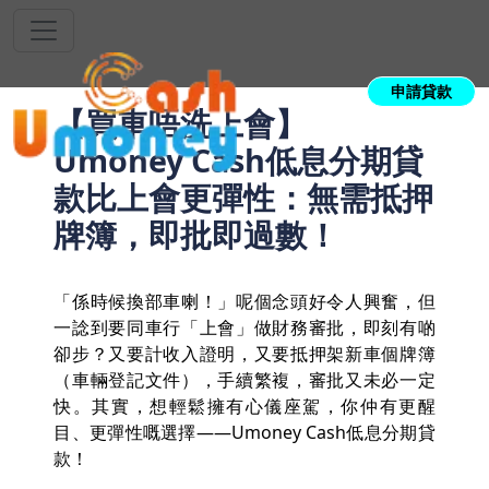
申請貸款
⁠【買車唔洗上會】
Umoney Cash低息分期貸
款比上會更彈性：無需抵押
牌簿，即批即過數！
「係時候換部車喇！」呢個念頭好令人興奮，但
一諗到要同車行「上會」做財務審批，即刻有啲
卻步？又要計收入證明，又要抵押架新車個牌簿
（車輛登記文件），手續繁複，審批又未必一定
快。其實，想輕鬆擁有心儀座駕，你仲有更醒
目、更彈性嘅選擇——Umoney Cash低息分期貸
款！