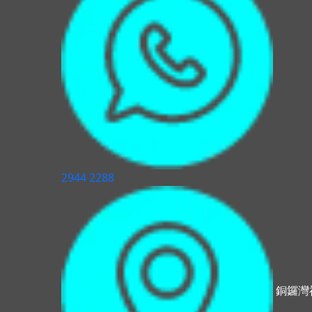
2944 2288
銅鑼灣禮