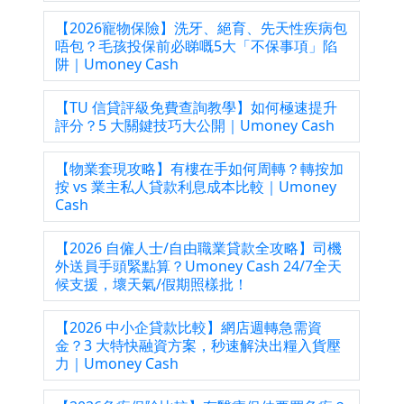
【2026寵物保險】洗牙、絕育、先天性疾病包
唔包？毛孩投保前必睇嘅5大「不保事項」陷
阱｜Umoney Cash
【TU 信貸評級免費查詢教學】如何極速提升
評分？5 大關鍵技巧大公開｜Umoney Cash
【物業套現攻略】有樓在手如何周轉？轉按加
按 vs 業主私人貸款利息成本比較｜Umoney
Cash
【2026 自僱人士/自由職業貸款全攻略】司機
外送員手頭緊點算？Umoney Cash 24/7全天
候支援，壞天氣/假期照樣批！
【2026 中小企貸款比較】網店週轉急需資
金？3 大特快融資方案，秒速解決出糧入貨壓
力｜Umoney Cash