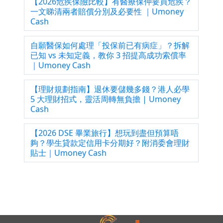
【2026危疾保險比較】有醫療保仲要買危疾？
一文睇清兩者賠償分別及必要性 ｜Umoney
Cash
自願醫保如何處理「投保前已有病症」？拆解
已知 vs 未知定義，教你 3 招提高成功索償率
｜Umoney Cash
【理財規劃指南】退休要儲幾多錢？港人必學
5 大理財招式，靈活周轉無負擔 | Umoney
Cash
【2026 DSE 畢業旅行】想玩到盡但預算唔
夠？學生貸款定信用卡分期好？附消委會理財
貼士｜Umoney Cash