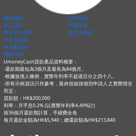
關於我們
公司聲明
私人貸款
私隱政策
業主私人貸款
放債人條例
小生意貸款
清卡數貸款
聯絡我們
UmoneyCash貸款產品資料概要：
-還款期最短為3個月及最長為84個月。
-根據放債人條例，實際年利率不超過百分之四十八。
-所有示例資訊只作參考，最終批核按個別申請人之實際情況
而定：
貸款額：HK$200,000
利率：月平息0.2% (以實際年利率4.49%計)
按36個月還款期計算，手續費全免
每月還款金額為HK$5,940；總還款額為HK$213,840