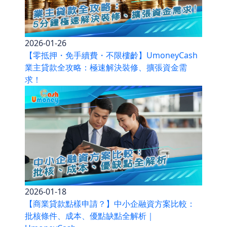
2026-01-26
【零抵押・免手續費・不限樓齡】UmoneyCash
業主貸款全攻略：極速解決裝修、擴張資金需
求！
2026-01-18
【商業貸款點樣申請？】中小企融資方案比較：
批核條件、成本、優點缺點全解析｜