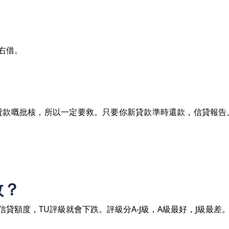
右借。
貸款嘅批核，所以一定要救。只要你新貸款準時還款，信貸報告
救？
貸額度，TU評級就會下跌。評級分A-J級，A級最好，J級最差