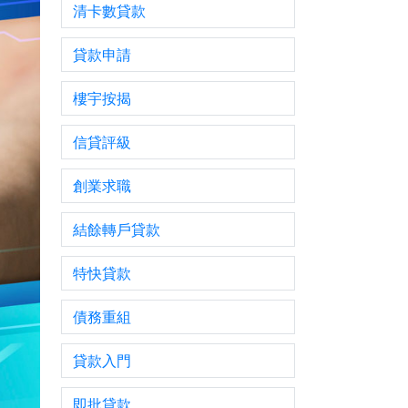
清卡數貸款
貸款申請
樓宇按揭
信貸評級
創業求職
結餘轉戶貸款
特快貸款
債務重組
貸款入門
即批貸款