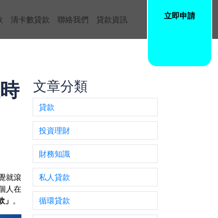
立即申請
款
清卡數貸款
聯絡我們
貸款資訊
限時
文章分類
貸款
投資理財
財務知識
覺就滾
私人貸款
個人在
款」
。
循環貸款