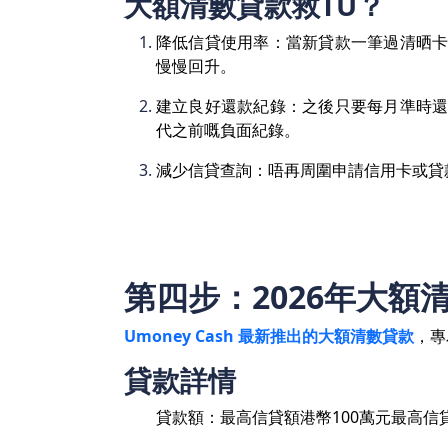
大額清數貸款救TU？
降低信貸使用率：當新貸款一筆過清晒卡
慢慢回升。
建立良好還款紀錄：之後只要每月準時還
代之前嘅負面紀錄。
減少信貸查詢：唔再周圍申請信用卡或貸
第四步：2026年大額
Umoney Cash 最新推出的大額清數貸款
，專
貸款詳情
貸款額：最高信貸額港幣100萬元最高信貸