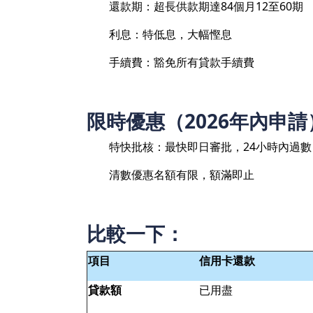
還款期：超長供款期達84個月12至60期
利息：特低息，大幅慳息
手續費：豁免所有貸款手續費
限時優惠（2026年內申請
特快批核：最快即日審批，24小時內過數
清數優惠名額有限，額滿即止
比較一下：
項目
信用卡還款
貸款額
已用盡