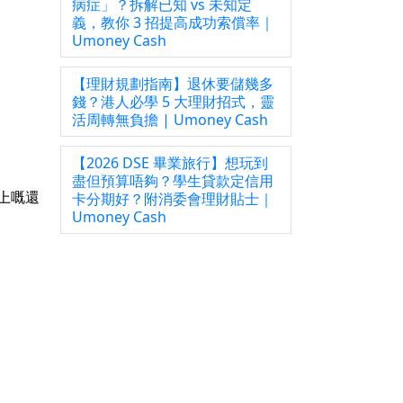
病症」？拆解已知 vs 未知定
義，教你 3 招提高成功索償率｜
Umoney Cash
【理財規劃指南】退休要儲幾多
錢？港人必學 5 大理財招式，靈
活周轉無負擔 | Umoney Cash
【2026 DSE 畢業旅行】想玩到
盡但預算唔夠？學生貸款定信用
上嘅還
卡分期好？附消委會理財貼士｜
Umoney Cash
。