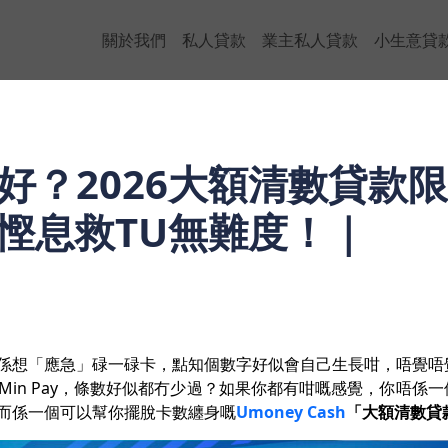
關於我們
私人貸款
業主私人貸款
小生意貸
好？2026大額清數貸款
慳息救TU無難度！｜
係想「應急」碌一碌卡，點知個數字好似會自己生長咁，唔覺唔
in Pay，條數好似都冇少過？如果你都有咁嘅感覺，你唔係一
而係一個可以幫你擺脫卡數纏身嘅
Umoney Cash
「大額清數貸