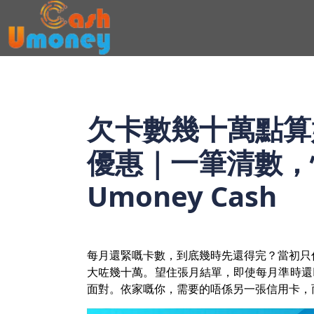
欠卡數幾十萬點算
優惠｜一筆清數，
Umoney Cash
每月還緊嘅卡數，到底幾時先還得完？當初只
大咗幾十萬。望住張月結單，即使每月準時還M
面對。依家嘅你，需要的唔係另一張信用卡，