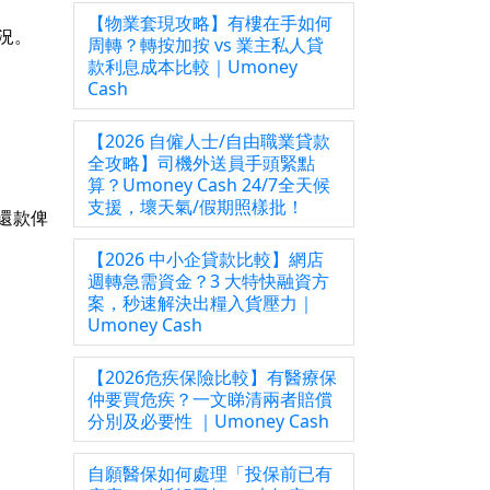
【物業套現攻略】有樓在手如何
況。
周轉？轉按加按 vs 業主私人貸
款利息成本比較｜Umoney
Cash
【2026 自僱人士/自由職業貸款
全攻略】司機外送員手頭緊點
算？Umoney Cash 24/7全天候
支援，壞天氣/假期照樣批！
還款俾
【2026 中小企貸款比較】網店
週轉急需資金？3 大特快融資方
案，秒速解決出糧入貨壓力｜
Umoney Cash
【2026危疾保險比較】有醫療保
仲要買危疾？一文睇清兩者賠償
分別及必要性 ｜Umoney Cash
自願醫保如何處理「投保前已有