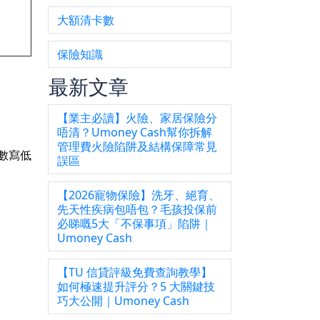
大額清卡數
保險知識
最新文章
【業主必讀】火險、家居保險分
唔清？Umoney Cash幫你拆解
管理費火險陷阱及結構保障常見
數寫低
誤區
【2026寵物保險】洗牙、絕育、
先天性疾病包唔包？毛孩投保前
必睇嘅5大「不保事項」陷阱｜
Umoney Cash
【TU 信貸評級免費查詢教學】
如何極速提升評分？5 大關鍵技
巧大公開｜Umoney Cash