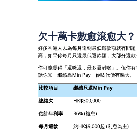
欠十萬卡數愈滾愈大？
好多香港人以為每月還到最低還款額就冇問題
高，如果你每月只還最低還款額，大部分還款
你可能覺得「還咪還，最多還耐啲」。但你有
話你知，繼續靠Min Pay，你嘅代價有幾大。
比較項目
繼續只還Min Pay
總結欠
HK$300,000
估計年利率
36% (複息)
每月還款
約HK$9,000起 (利息為主)