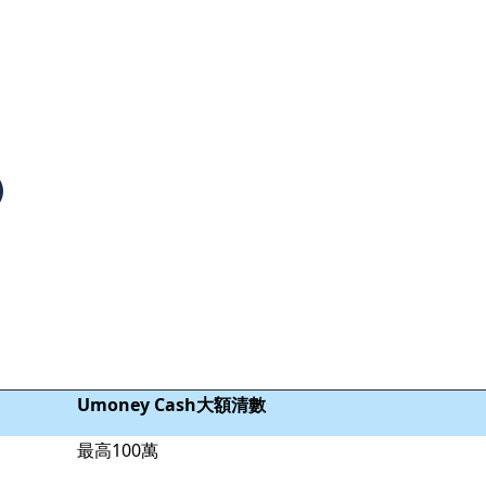
）
Umoney Cash大額清數
最高100萬