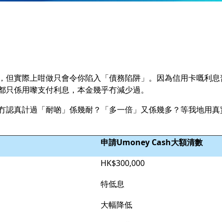
，但實際上咁做只會令你陷入「債務陷阱」。因為信用卡嘅利息
都只係用嚟支付利息，本金幾乎冇減少過。
冇認真計過「耐啲」係幾耐？「多一倍」又係幾多？等我地用真
申請Umoney Cash大額清數
HK$300,000
特低息
大幅降低