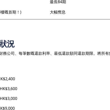
最長84期
多層樓嘅首期！)
大幅慳息
狀況
財務公司、每筆數嘅還款利率、最低還款額同還款期限。將所有
$2,400
$3,600
$3,000
$9,000