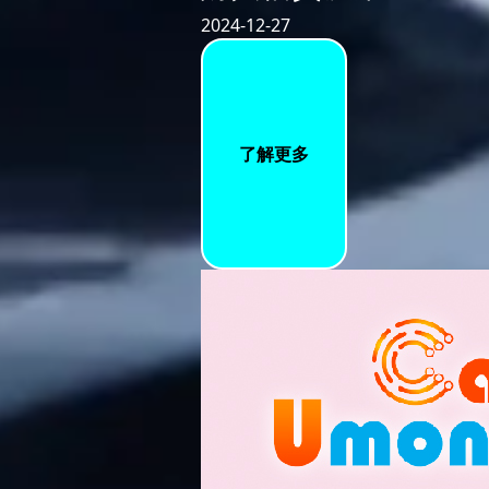
2024-12-27
了解更多