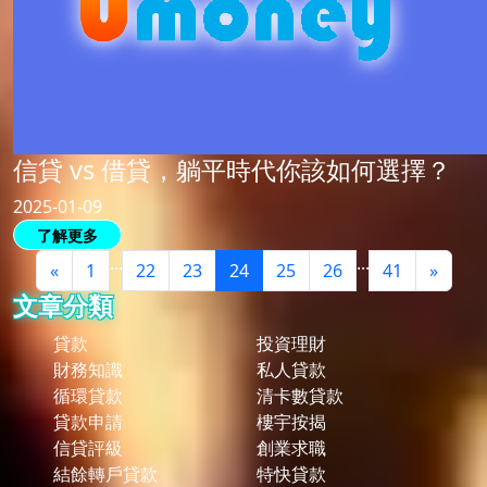
信貸 vs 借貸，躺平時代你該如何選擇？
2025-01-09
了解更多
...
...
«
1
22
23
24
25
26
41
»
文章分類
貸款
投資理財
財務知識
私人貸款
循環貸款
清卡數貸款
貸款申請
樓宇按揭
信貸評級
創業求職
結餘轉戶貸款
特快貸款