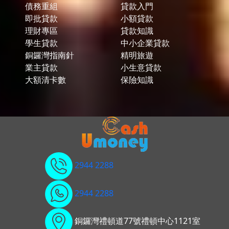
債務重組
貸款入門
即批貸款
小額貸款
理財專區
貸款知識
學生貸款
中小企業貸款
銅鑼灣指南針
精明旅遊
業主貸款
小生意貸款
大額清卡數
保險知識
2944 2288
2944 2288
銅鑼灣禮頓道77號禮頓中心1121室