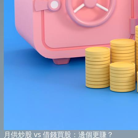
月供炒股 vs 借錢買股：邊個更賺？