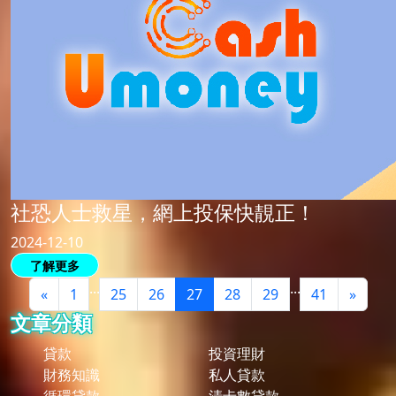
社恐人士救星，網上投保快靚正！
2024-12-10
了解更多
...
...
«
1
25
26
27
28
29
41
»
文章分類
貸款
投資理財
財務知識
私人貸款