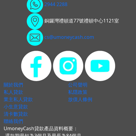
2944 2288
銅鑼灣禮頓道77號禮頓中心1121室
cs@umoneycash.com
關於我們
公司聲明
私人貸款
私隱政策
業主私人貸款
放債人條例
小生意貸款
清卡數貸款
聯絡我們
UmoneyCash貸款產品資料概要：
-還款期最短為3個月及最長為84個月。