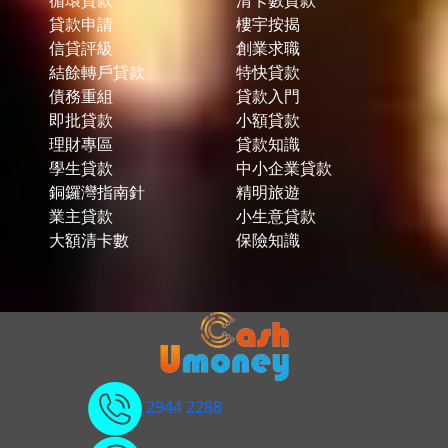
循環貸款
清卡數貸款
貸款申請
樓宇按揭
信貸評級
創業求職
結餘轉戶貸款
特快貸款
債務重組
貸款入門
即批貸款
小額貸款
理財專區
貸款知識
學生貸款
中小企業貸款
銅鑼灣指南針
精明旅遊
業主貸款
小生意貸款
大額清卡數
保險知識
2944 2288