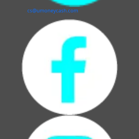
cs@umoneycash.com