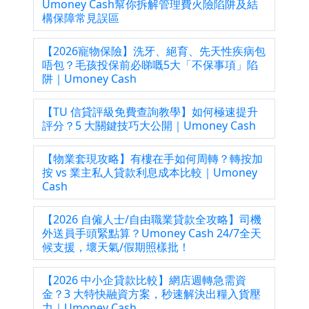
Umoney Cash幫你拆解管理費火險陷阱及結
構保障常見誤區
【2026寵物保險】洗牙、絕育、先天性疾病包
唔包？毛孩投保前必睇嘅5大「不保事項」陷
阱｜Umoney Cash
【TU 信貸評級免費查詢教學】如何極速提升
評分？5 大關鍵技巧大公開｜Umoney Cash
【物業套現攻略】有樓在手如何周轉？轉按加
按 vs 業主私人貸款利息成本比較｜Umoney
Cash
【2026 自僱人士/自由職業貸款全攻略】司機
外送員手頭緊點算？Umoney Cash 24/7全天
候支援，壞天氣/假期照樣批！
【2026 中小企貸款比較】網店週轉急需資
金？3 大特快融資方案，秒速解決出糧入貨壓
力｜Umoney Cash