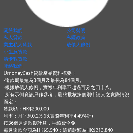
關於我們
公司聲明
私人貸款
私隱政策
業主私人貸款
放債人條例
小生意貸款
清卡數貸款
聯絡我們
UmoneyCash貸款產品資料概要：
-還款期最短為3個月及最長為84個月。
-根據放債人條例，實際年利率不超過百分之四十八。
-所有示例資訊只作參考，最終批核按個別申請人之實際情況
而定：
貸款額：HK$200,000
利率：月平息0.2% (以實際年利率4.49%計)
按36個月還款期計算，手續費全免
每月還款金額為HK$5,940；總還款額為HK$213,840