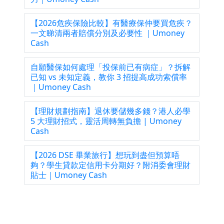
【2026危疾保險比較】有醫療保仲要買危疾？
一文睇清兩者賠償分別及必要性 ｜Umoney
Cash
自願醫保如何處理「投保前已有病症」？拆解
已知 vs 未知定義，教你 3 招提高成功索償率
｜Umoney Cash
【理財規劃指南】退休要儲幾多錢？港人必學
5 大理財招式，靈活周轉無負擔 | Umoney
Cash
【2026 DSE 畢業旅行】想玩到盡但預算唔
夠？學生貸款定信用卡分期好？附消委會理財
貼士｜Umoney Cash