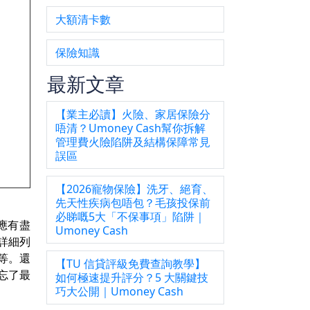
大額清卡數
保險知識
最新文章
【業主必讀】火險、家居保險分
唔清？Umoney Cash幫你拆解
管理費火險陷阱及結構保障常見
誤區
【2026寵物保險】洗牙、絕育、
先天性疾病包唔包？毛孩投保前
必睇嘅5大「不保事項」陷阱｜
應有盡
Umoney Cash
詳細列
等。還
【TU 信貸評級免費查詢教學】
忘了最
如何極速提升評分？5 大關鍵技
巧大公開｜Umoney Cash