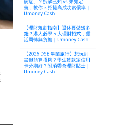
病症」？拆解已知 vs 未知定
義，教你 3 招提高成功索償率｜
Umoney Cash
【理財規劃指南】退休要儲幾多
錢？港人必學 5 大理財招式，靈
活周轉無負擔 | Umoney Cash
【2026 DSE 畢業旅行】想玩到
盡但預算唔夠？學生貸款定信用
卡分期好？附消委會理財貼士｜
Umoney Cash
年
年