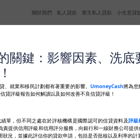
關於我們
私人貸款
業主私人貸款
小生意貸
U)的關鍵：影響因素、洗底
！
貸、就業和移民計劃都有著重要的影響。
UmoneyCash
將為您
U信貸評級報告如何解讀以及如何改善不良信貸評級！
你的金融成績單，但不同之處在於評核機構是國際認可的信貸資料及
評級
）。他們負責提供信用評級和信用評分服務，向銀行和一線財務公司提
你的信用狀況，並據此評估你的貸款申請，包括是否批核以及利率的計