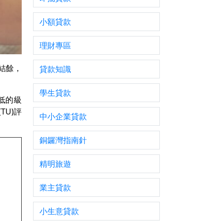
小額貸款
理財專區
結餘，
貸款知識
學生貸款
最低的級
U)評
中小企業貸款
銅鑼灣指南針
精明旅遊
業主貸款
小生意貸款