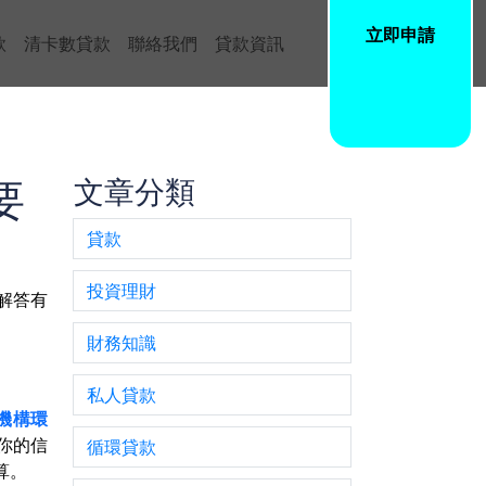
立即申請
款
清卡數貸款
聯絡我們
貸款資訊
要
文章分類
貸款
投資理財
解答有
財務知識
私人貸款
機構環
供你的信
循環貸款
算。