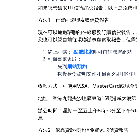
如果您想獲取TU信貸評級報告，以下是免費和
方法1：付費向環聯索取信貸報告
現在可以通過環聯的在綫服務訂購信貸報告，
您也可以親自前往環聯辦事處索取報告，但需要
網上訂購：
點擊此處
即可前往環聯網站
到辦事處索取：
先到
網站預約
携帶身份證明文件和最近3個月的住
收款方式：可使用VISA、MasterCard或現金
地址：香港九龍尖沙咀廣東道15號港威大厦第5
辦公時間：星期一至五上午8時30分至下午5時正
息
方法2：依靠貸款被拒信免費索取信貸報告