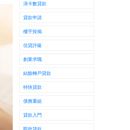
清卡數貸款
貸款申請
樓宇按揭
信貸評級
創業求職
結餘轉戶貸款
特快貸款
債務重組
貸款入門
即批貸款