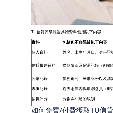
TU信貸評級報告具體資料包括以下內容：
資料
包括但不僅限於以下內容
個人資料
姓名、出生年月日、身份證
信貸帳戶資料
借款情況及償還記錄（例如
公眾記錄
債務追討、民事訴訟以及清
查詢記錄
過去兩年內與環聯會員（即
信貸評分
分數與相應的級別
如何免費/付費獲取TU信