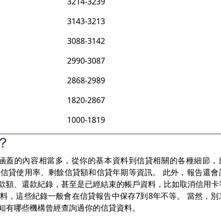
3214-3239
3143-3213
3088-3142
2990-3087
2868-2989
1820-2867
1000-1819
？
告涵蓋的內容相當多，從你的基本資料到信貸相關的各種細節，
信貸使用率、剩餘信貸額和信貸年期等資訊。 此外，報告還會
款額、還款紀錄，甚至是已經結束的帳戶資料，比如取消信用卡
料，這些紀錄一般會在信貸報告中保存7到8年不等。 當然，別
知有哪些機構曾經查詢過你的信貸資料。