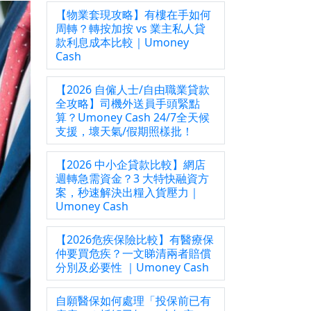
【物業套現攻略】有樓在手如何
周轉？轉按加按 vs 業主私人貸
款利息成本比較｜Umoney
Cash
【2026 自僱人士/自由職業貸款
全攻略】司機外送員手頭緊點
算？Umoney Cash 24/7全天候
支援，壞天氣/假期照樣批！
【2026 中小企貸款比較】網店
週轉急需資金？3 大特快融資方
案，秒速解決出糧入貨壓力｜
Umoney Cash
【2026危疾保險比較】有醫療保
仲要買危疾？一文睇清兩者賠償
分別及必要性 ｜Umoney Cash
自願醫保如何處理「投保前已有