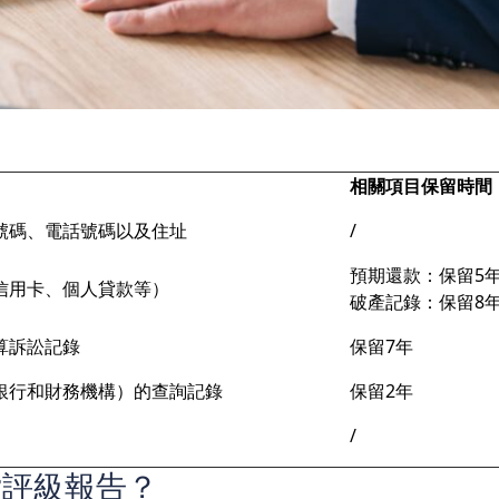
相關項目保留時間
號碼、電話號碼以及住址
/
預期還款：保留5
信用卡、個人貸款等）
破產記錄：保留8
算訴訟記錄
保留7年
銀行和財務機構）的查詢記錄
保留2年
/
貸評級報告？