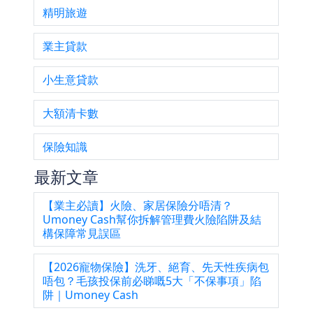
精明旅遊
業主貸款
小生意貸款
大額清卡數
保險知識
最新文章
【業主必讀】火險、家居保險分唔清？
Umoney Cash幫你拆解管理費火險陷阱及結
構保障常見誤區
【2026寵物保險】洗牙、絕育、先天性疾病包
唔包？毛孩投保前必睇嘅5大「不保事項」陷
阱｜Umoney Cash