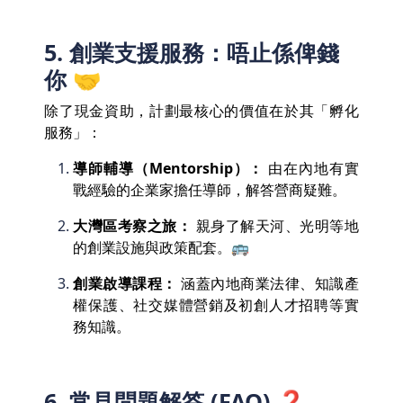
5. 創業支援服務：唔止係俾錢
你 🤝
除了現金資助，計劃最核心的價值在於其「孵化
服務」：
導師輔導（Mentorship）：
由在內地有實
戰經驗的企業家擔任導師，解答營商疑難。
大灣區考察之旅：
親身了解天河、光明等地
的創業設施與政策配套。🚌
創業啟導課程：
涵蓋內地商業法律、知識產
權保護、社交媒體營銷及初創人才招聘等實
務知識。
6. 常見問題解答 (FAQ) ❓