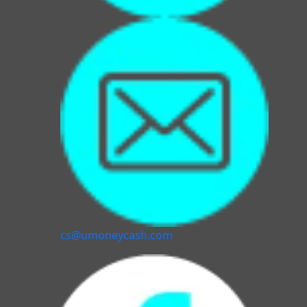
cs@umoneycash.com