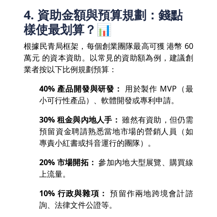
4. 資助金額與預算規劃：錢點
樣使最划算？📊
根據民青局框架，每個創業團隊最高可獲 港幣 60
萬元 的資本資助。以常見的資助額為例，建議創
業者按以下比例規劃預算：
40% 產品開發與研發：
用於製作 MVP（最
小可行性產品）、軟體開發或專利申請。
30% 租金與內地人手：
雖然有資助，但仍需
預留資金聘請熟悉當地市場的營銷人員（如
專責小紅書或抖音運行的團隊）。
20% 市場開拓：
參加內地大型展覽、購買線
上流量。
10% 行政與雜項：
預留作兩地跨境會計諮
詢、法律文件公證等。