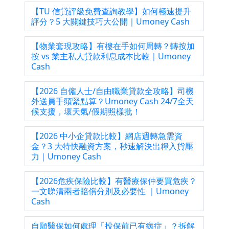
【TU 信貸評級免費查詢教學】如何極速提升
評分？5 大關鍵技巧大公開｜Umoney Cash
【物業套現攻略】有樓在手如何周轉？轉按加
按 vs 業主私人貸款利息成本比較｜Umoney
Cash
【2026 自僱人士/自由職業貸款全攻略】司機
外送員手頭緊點算？Umoney Cash 24/7全天
候支援，壞天氣/假期照樣批！
【2026 中小企貸款比較】網店週轉急需資
金？3 大特快融資方案，秒速解決出糧入貨壓
力｜Umoney Cash
【2026危疾保險比較】有醫療保仲要買危疾？
一文睇清兩者賠償分別及必要性 ｜Umoney
Cash
自願醫保如何處理「投保前已有病症」？拆解