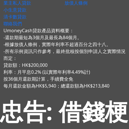
業主私人貸款
放債人條例
小生意貸款
清卡數貸款
聯絡我們
UmoneyCash貸款產品資料概要：
-還款期最短為3個月及最長為84個月。
-根據放債人條例，實際年利率不超過百分之四十八。
-所有示例資訊只作參考，最終批核按個別申請人之實際情況
而定：
貸款額：HK$200,000
利率：月平息0.2% (以實際年利率4.49%計)
按36個月還款期計算，手續費全免
每月還款金額為HK$5,940；總還款額為HK$213,840
忠告: 借錢梗