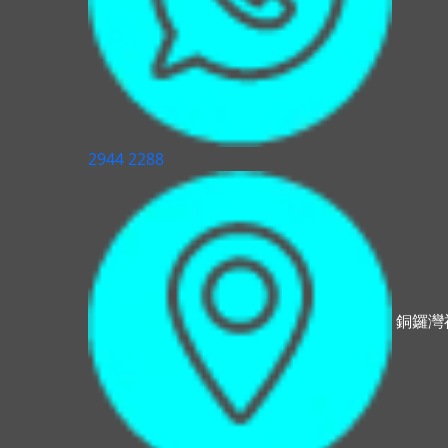
2944 2288
銅鑼灣禮