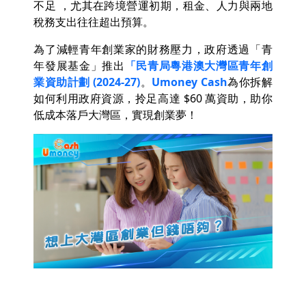
不足 ，尤其在跨境營運初期，租金、人力與兩地
稅務支出往往超出預算。
為了減輕青年創業家的財務壓力，政府透過「青
年發展基金」推出
「民青局粵港澳大灣區青年創
業資助計劃 (2024-27)
。
Umoney Cash
為你拆解
如何利用政府資源，拎足高達 $60 萬資助，助你
低成本落戶大灣區，實現創業夢！