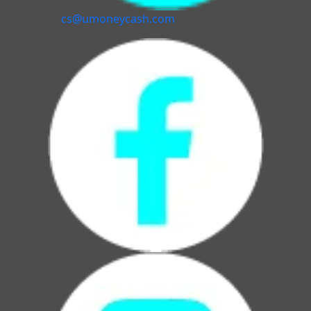
cs@umoneycash.com