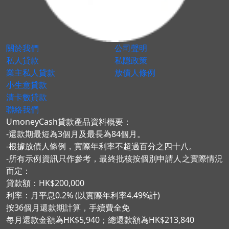
關於我們
公司聲明
私人貸款
私隱政策
業主私人貸款
放債人條例
小生意貸款
清卡數貸款
聯絡我們
UmoneyCash貸款產品資料概要：
-還款期最短為3個月及最長為84個月。
-根據放債人條例，實際年利率不超過百分之四十八。
-所有示例資訊只作參考，最終批核按個別申請人之實際情況
而定：
貸款額：HK$200,000
利率：月平息0.2% (以實際年利率4.49%計)
按36個月還款期計算，手續費全免
每月還款金額為HK$5,940；總還款額為HK$213,840