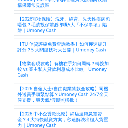
構保障常見誤區
【2026寵物保險】洗牙、絕育、先天性疾病包
唔包？毛孩投保前必睇嘅5大「不保事項」陷
阱｜Umoney Cash
【TU 信貸評級免費查詢教學】如何極速提升
評分？5 大關鍵技巧大公開｜Umoney Cash
【物業套現攻略】有樓在手如何周轉？轉按加
按 vs 業主私人貸款利息成本比較｜Umoney
Cash
【2026 自僱人士/自由職業貸款全攻略】司機
外送員手頭緊點算？Umoney Cash 24/7全天
候支援，壞天氣/假期照樣批！
【2026 中小企貸款比較】網店週轉急需資
金？3 大特快融資方案，秒速解決出糧入貨壓
力｜Umoney Cash