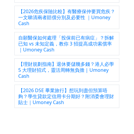
【2026危疾保險比較】有醫療保仲要買危疾？
一文睇清兩者賠償分別及必要性 ｜Umoney
Cash
自願醫保如何處理「投保前已有病症」？拆解
已知 vs 未知定義，教你 3 招提高成功索償率
｜Umoney Cash
【理財規劃指南】退休要儲幾多錢？港人必學
5 大理財招式，靈活周轉無負擔 | Umoney
Cash
【2026 DSE 畢業旅行】想玩到盡但預算唔
夠？學生貸款定信用卡分期好？附消委會理財
貼士｜Umoney Cash