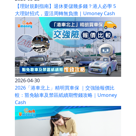
【理財規劃指南】退休要儲幾多錢？港人必學 5
大理財招式，靈活周轉無負擔 | Umoney Cash
2026-04-30
2026「港車北上」精明買車保 ｜交強險報價比
較：豁免驗車及禁區紙續期慳錢攻略｜Umoney
Cash