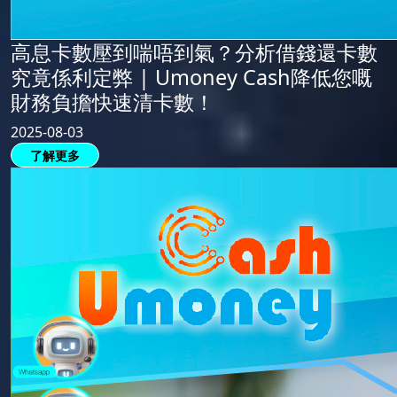
高息卡數壓到喘唔到氣？分析借錢還卡數
究竟係利定弊 | Umoney Cash降低您嘅
財務負擔快速清卡數！
2025-08-03
了解更多