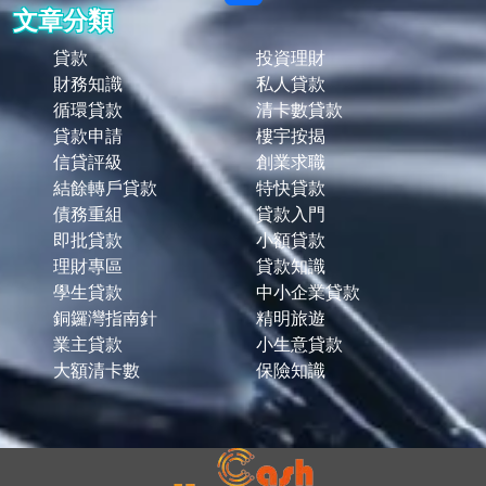
文章分類
貸款
投資理財
財務知識
私人貸款
循環貸款
清卡數貸款
貸款申請
樓宇按揭
信貸評級
創業求職
結餘轉戶貸款
特快貸款
債務重組
貸款入門
即批貸款
小額貸款
理財專區
貸款知識
學生貸款
中小企業貸款
銅鑼灣指南針
精明旅遊
業主貸款
小生意貸款
大額清卡數
保險知識