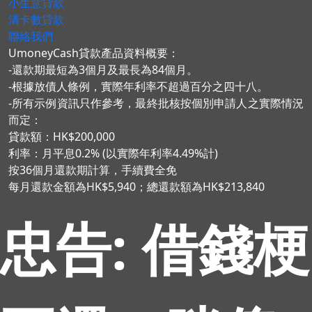
小生意貸款
清卡數貸款
聯絡我們
UmoneyCash貸款產品資料概要：
-還款期最短為3個月及最長為84個月。
-根據放債人條例，實際年利率不超過百分之四十八。
-所有示例資訊只作參考，最終批核按個別申請人之實際情況
而定：
貸款額：HK$200,000
利率：月平息0.2% (以實際年利率4.49%計)
按36個月還款期計算，手續費全免
每月還款金額為HK$5,940；總還款額為HK$213,840
忠告: 借錢梗