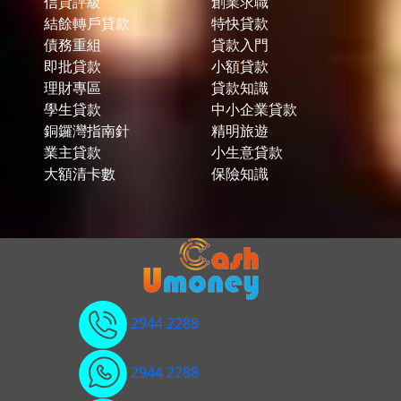
信貸評級
創業求職
結餘轉戶貸款
特快貸款
債務重組
貸款入門
即批貸款
小額貸款
理財專區
貸款知識
學生貸款
中小企業貸款
銅鑼灣指南針
精明旅遊
業主貸款
小生意貸款
大額清卡數
保險知識
2944 2288
2944 2288