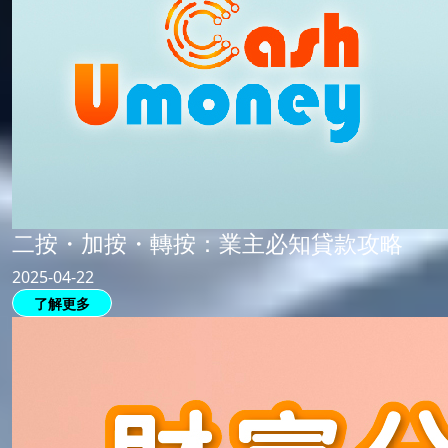
二按・加按・轉按：業主必知貸款攻略
2025-04-22
了解更多