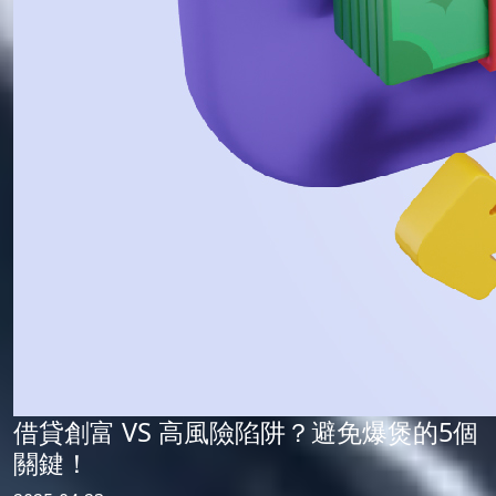
借貸創富 VS 高風險陷阱？避免爆煲的5個
關鍵！