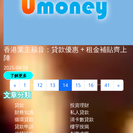
香港業主福音：貸款優惠 + 租金補貼齊上
陣
2025-04-19
了解更多
...
...
«
1
12
13
14
15
16
41
»
文章分類
貸款
投資理財
財務知識
私人貸款
循環貸款
清卡數貸款
貸款申請
樓宇按揭