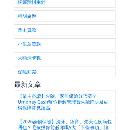
銅鑼灣指南針
精明旅遊
業主貸款
小生意貸款
大額清卡數
保險知識
最新文章
【業主必讀】火險、家居保險分唔清？
Umoney Cash幫你拆解管理費火險陷阱及結
構保障常見誤區
【2026寵物保險】洗牙、絕育、先天性疾病包
唔包？毛孩投保前必睇嘅5大「不保事項」陷