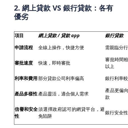
2. 網上貸款 VS 銀行貸款：各有
優劣
項目
網上貸款 / 貸款 app
銀行貸款
申請流程
全線上操作，快捷方便
需親臨分
審批時間
審批速度
快速，即時審批
以上
利率和費用
部分貸款公司利率偏高
銀行利率
產品更偏
產品多樣性
產品靈活，適合個人需求
款
信譽和安全
須選擇政府認可的網貸平台，避
銀行安全
性
免陷阱