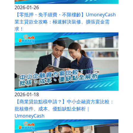
2026-01-26
【零抵押・免手續費・不限樓齡】UmoneyCash
業主貸款全攻略：極速解決裝修、擴張資金需
求！
2026-01-18
【商業貸款點樣申請？】中小企融資方案比較：
批核條件、成本、優點缺點全解析｜
UmoneyCash