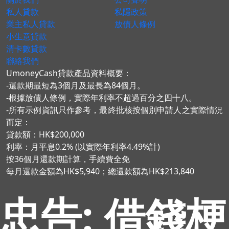
私人貸款
私隱政策
業主私人貸款
放債人條例
小生意貸款
清卡數貸款
聯絡我們
UmoneyCash貸款產品資料概要：
-還款期最短為3個月及最長為84個月。
-根據放債人條例，實際年利率不超過百分之四十八。
-所有示例資訊只作參考，最終批核按個別申請人之實際情況
而定：
貸款額：HK$200,000
利率：月平息0.2% (以實際年利率4.49%計)
按36個月還款期計算，手續費全免
每月還款金額為HK$5,940；總還款額為HK$213,840
忠告: 借錢梗