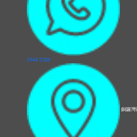
2944 2288
銅鑼灣禮