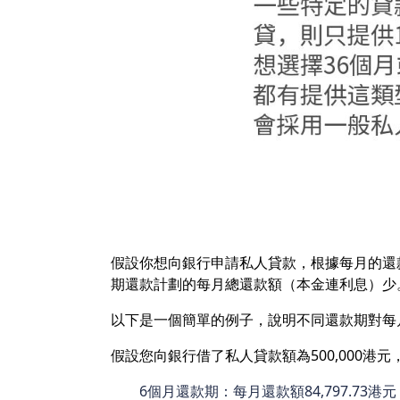
假設你想向銀行申請私人貸款，根據每月的還
期還款計劃的每月總還款額（本金連利息）少
以下是一個簡單的例子，說明不同還款期對每
假設您向銀行借了私人貸款額為500,000港元
6個月還款期：每月還款額84,797.73港元