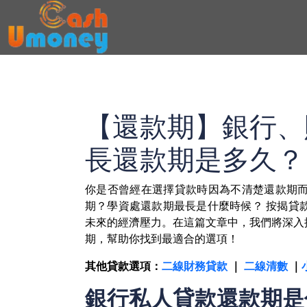
【還款期】銀行、
長還款期是多久？
你是否曾經在選擇貸款時因為不清楚還款期
期？學資處還款期最長是什麼時候？ 按揭貸
未來的經濟壓力。在這篇文章中，我們將深入
期，幫助你找到最適合的選項！
其他貸款選項：
二線財務貸款
｜
二線清數
｜
銀行私人貸款還款期是