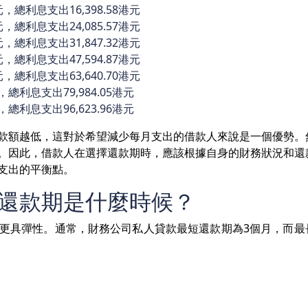
，總利息支出16,398.58港元
，總利息支出24,085.57港元
，總利息支出31,847.32港元
，總利息支出47,594.87港元
，總利息支出63,640.70港元
，總利息支出79,984.05港元
，總利息支出96,623.96港元
款額越低，這對於希望減少每月支出的借款人來說是一個優勢。
。因此，借款人在選擇還款期時，應該根據自身的財務狀況和還
支出的平衡點。
還款期是什麼時候？
更具彈性。通常，財務公司私人貸款最短還款期為3個月，而最