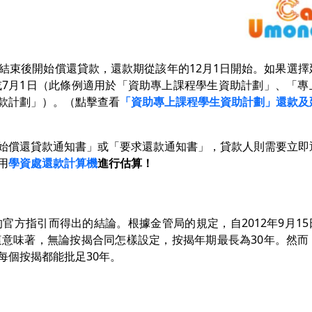
結束後開始償還貸款，還款期從該年的12月1日開始。如果選擇
或7月1日（此條例適用於「資助專上課程學生資助計劃」、「專
款計劃」）。（點擊查看
「資助專上課程學生資助計劃」還款及
始償還貸款通知書」或「要求還款通知書」，貸款人則需要立即
用
學資處還款計算機
進行估算！
官方指引而得出的結論。根據金管局的規定，自2012年9月15
這意味著，無論按揭合同怎樣設定，按揭年期最長為30年。然而
每個按揭都能批足30年。