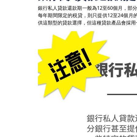
銀行私人貸款還款期一般為12至60個月，部
每年期間限定的税貸，則只提供12至24個月
供這類型的貸款選擇，但這種貸款產品會採用