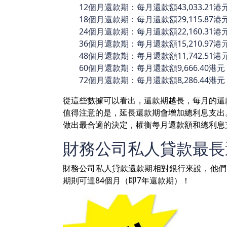
12個月還款期：每月還款額43,033.21港元
18個月還款期：每月還款額29,115.87港元
24個月還款期：每月還款額22,160.31港元
36個月還款期：每月還款額15,210.97港元
48個月還款期：每月還款額11,742.51港元
60個月還款期：每月還款額9,666.40港元
72個月還款期：每月還款額8,286.44港元
從這些數據可以看出，還款期越長，每月的還
值得注意的是，延長還款期會增加總利息支出
做出最合適的決定，權衡每月還款額和總利息
財務公司私人貸款最長
財務公司私人貸款還款期相對銀行來說，他們
期則可達84個月（即7年還款期）！